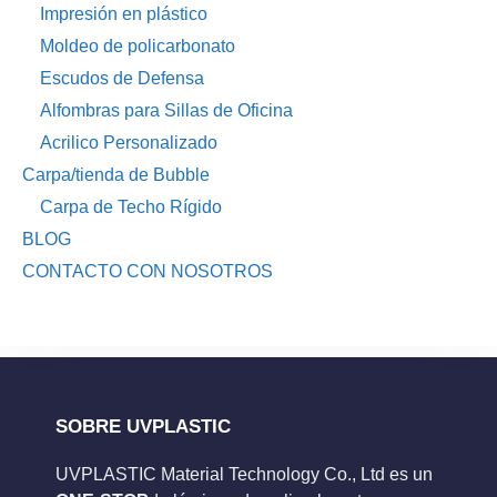
Impresión en plástico
Moldeo de policarbonato
Escudos de Defensa
Alfombras para Sillas de Oficina
Acrilico Personalizado
Carpa/tienda de Bubble
Carpa de Techo Rígido
BLOG
CONTACTO CON NOSOTROS
SOBRE UVPLASTIC
UVPLASTIC Material Technology Co., Ltd es un