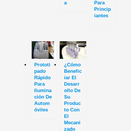
A
Para
Princip
Iantes
Prototi
¿Cómo
Pado
Benefic
Rápido
Iar El
Para
Desarr
Ilumina
Ollo De
Ción De
Su
Autom
Produc
Óviles
To Con
El
Mecani
Zado