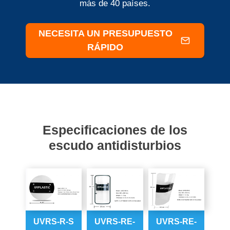
más de 40 países.
NECESITA UN PRESUPUESTO
RÁPIDO
Especificaciones de los
escudo antidisturbios
UVRS-R-S
UVRS-RE-
UVRS-RE-