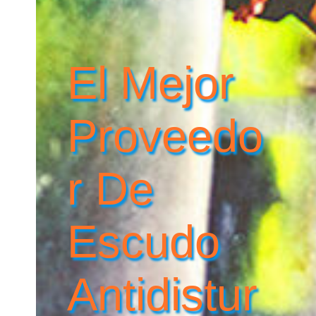
El Mejor
Proveedo
R De
Escudo
Antidistur