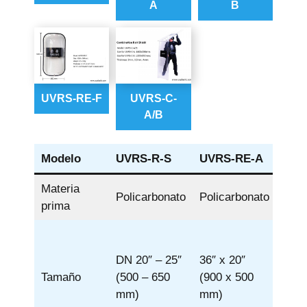
A
B
UVRS-RE-F
UVRS-C-
A/B
Modelo
UVRS-R-S
UVRS-RE-A
UVR
Materia
Policarbonato
Policarbonato
Poli
prima
DN 20″ – 25″
36″ x 20″
36″ 
Tamaño
(500 – 650
(900 x 500
(900
mm)
mm)
mm)