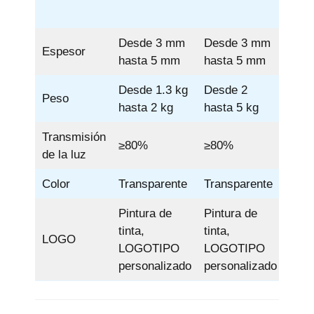
Desde 3 mm
Desde 3 mm
Des
Espesor
hasta 5 mm
hasta 5 mm
hast
Desde 1.3 kg
Desde 2
Desd
Peso
hasta 2 kg
hasta 5 kg
hast
Transmisión
≥80%
≥80%
≥80
de la luz
Color
Transparente
Transparente
Tran
Pintura de
Pintura de
Pint
tinta,
tinta,
tinta
LOGO
LOGOTIPO
LOGOTIPO
LOG
personalizado
personalizado
pers