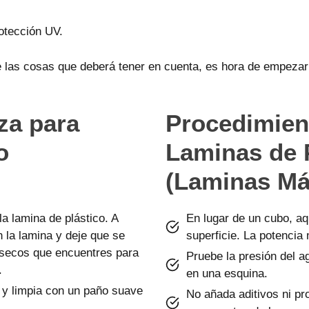
rotección UV.
e las cosas que deberá tener en cuenta, es hora de empezar 
za para
Procedimien
o
L
aminas
de 
(L
aminas
Má
a lamina de plástico. A
En lugar de un cubo, aq
 la lamina y deje que se
superficie. La potencia
 secos que encuentres para
Pruebe la presión del a
.
en una esquina.
a y limpia con un paño suave
No añada aditivos ni pro