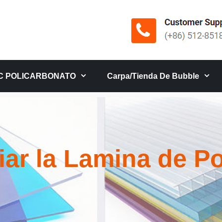
C POLICARBONATO
Carpa/tienda De Bubble
ar la Lamina de Po