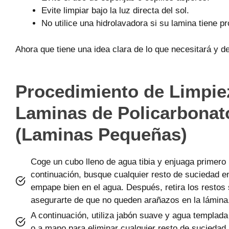
Evite limpiar bajo la luz directa del sol.
No utilice una hidrolavadora si su lamina tiene p
Ahora que tiene una idea clara de lo que necesitará y d
Procedimiento de Limpie
L
aminas
de Policarbonat
(L
aminas
Pequeñ
a
s)
Coge un cubo lleno de agua tibia y enjuaga primero l
continuación, busque cualquier resto de suciedad en
empape bien en el agua. Después, retira los restos
asegurarte de que no queden arañazos en la lámina
A continuación, utiliza jabón suave y agua templad
o a mano para eliminar cualquier resto de suciedad.