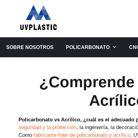
Saltar
al
contenido
SOBRE NOSOTROS
POLICARBONATO
CN
¿Comprende l
Acríli
Policarbonato vs Acrílico, ¿cuál es el adecuado
seguridad y la protección
, la ingeniería, la decorac
Como
fabricante líder de policarbonato y acrílico
, U