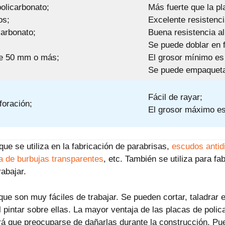
olicarbonato;
Más fuerte que la pl
os;
Excelente resistencia
carbonato;
Buena resistencia al
Se puede doblar en f
de 50 mm o más;
El grosor mínimo es
Se puede empaquetar
Fácil de rayar;
foración;
El grosor máximo e
ue se utiliza en la fabricación de parabrisas,
escudos antid
 de burbujas transparentes
, etc. También se utiliza para fa
rabajar.
e son muy fáciles de trabajar. Se pueden cortar, taladrar e 
 pintar sobre ellas. La mayor ventaja de las placas de poli
ndrá que preocuparse de dañarlas durante la construcción. Pu