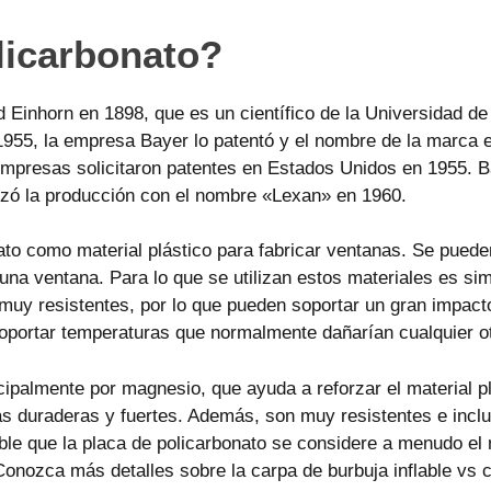
licarbonato?
ed Einhorn en 1898, que es un científico de la Universidad 
n 1955, la empresa Bayer lo patentó y el nombre de la marc
empresas solicitaron patentes en Estados Unidos en 1955. 
ó la producción con el nombre «Lexan» en 1960.
nato como material plástico para fabricar ventanas. Se pue
una ventana. Para lo que se utilizan estos materiales es si
muy resistentes, por lo que pueden soportar un gran impacto
soportar temperaturas que normalmente dañarían cualquier ot
ipalmente por magnesio, que ayuda a reforzar el material 
duraderas y fuertes. Además, son muy resistentes e inclus
ble que la placa de policarbonato se considere a menudo el 
onozca más detalles sobre la carpa de burbuja inflable vs 