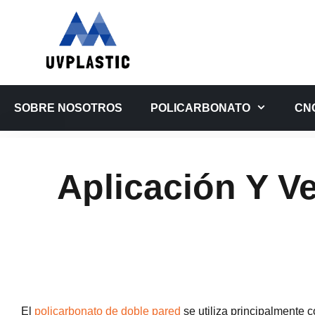
Saltar
al
contenido
SOBRE NOSOTROS
POLICARBONATO
CN
Aplicación Y V
El
policarbonato de doble pared
se utiliza principalmente c