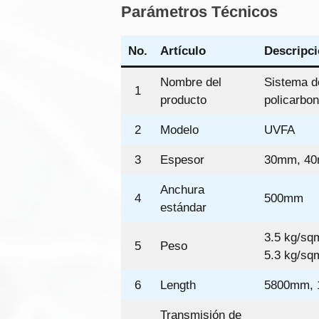
Parámetros Técnicos
No.
Artículo
Descripc
Nombre del
Sistema d
1
producto
policarbon
2
Modelo
UVFA
3
Espesor
30mm, 4
Anchura
4
500mm
estándar
3.5 kg/sq
5
Peso
5.3 kg/sq
6
Length
5800mm,
Transmisión de