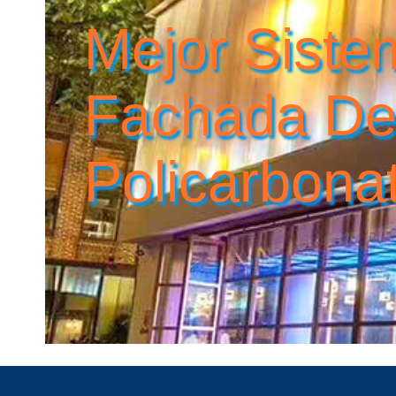
Mejor Sist
Fachada D
Policarbona