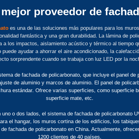
 mejor proveedor de facha
nato
es una de las soluciones más populares para los muros c
ionalidad fantástica y una gran durabilidad. La lámina de po
a a los impactos, aislamiento acústico y térmico al tiempo que
 puede ayudar a ahorrar el aire acondicionado, la calefacció
ecto sorprendente cuando se trabaja con luz LED por la noc
stema de fachada de policarbonato, que incluye el panel de 
ajuste de aluminio y marcos de aluminio. El panel de policar
chura estándar. Ofrece varias superficies, como superficie bril
superficie mate, etc.
 uno o dos lados, el sistema de fachada de policarbonato UV
ra el hangar, los muros cortina de los edificios, los tabiq
s de fachada de policarbonato en China. Actualmente, ofrec
1200 clientes de 40 países.