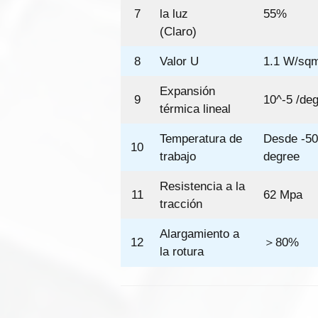
7
la luz
55%
(Claro)
8
Valor U
1.1 W/sq
Expansión
9
10^-5 /de
térmica lineal
Temperatura de
Desde -50
10
trabajo
degree
Resistencia a la
11
62 Mpa
tracción
Alargamiento a
12
＞80%
la rotura