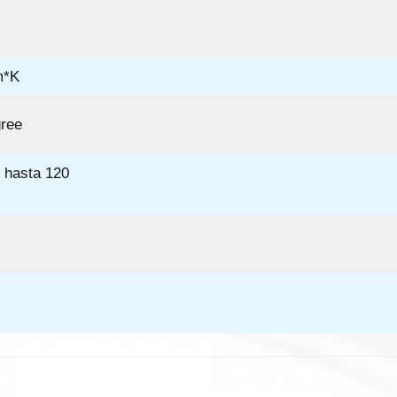
m*K
gree
 hasta 120