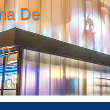
ema De
e
to