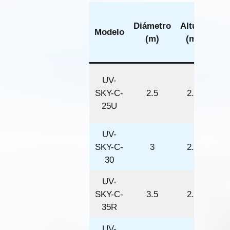
Sup
Diámetro
Altura
de
Modelo
(m)
(m)
(
cua
UV-
SKY-C-
2.5
2.5
25U
UV-
SKY-C-
3
2.5
30
UV-
SKY-C-
3.5
2.5
35R
UV-