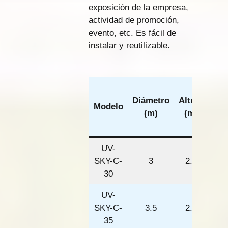
exposición de la empresa,
actividad de promoción,
evento, etc. Es fácil de
instalar y reutilizable.
Sup
Diámetro
Altura
de
Modelo
(m)
(m)
(
cua
UV-
SKY-C-
3
2.5
30
UV-
SKY-C-
3.5
2.8
35