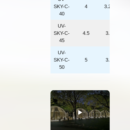
SKY-C-
4
3.25
40
UV-
SKY-C-
4.5
3.5
45
UV-
SKY-C-
5
3.5
50