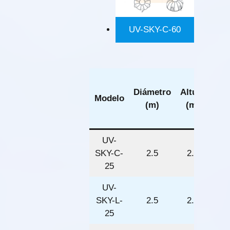
UV-SKY-C-60
Sup
Diámetro
Altura
de
Modelo
(m)
(m)
(
cua
UV-
SKY-C-
2.5
2.5
25
UV-
SKY-L-
2.5
2.5
25