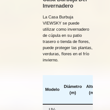
Invernadero
La Casa Burbuja
VIEWSKY se puede
utilizar como invernadero
de cúpula en su patio
trasero o tienda de flores,
puede proteger las plantas,
verduras, flores en el frío
invierno.
Sup
Diámetro
Altura
de
Modelo
(m)
(m)
(
cua
UV-