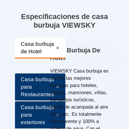
Especificaciones de casa
burbuja VIEWSKY
Casa burbuja
Casa Burbuja De
de Hotel
Hotel
VIEWSKY Casa burbuja es
una de las mejores
Casa burbuja
burbujas para hoteles,
para
resorts, mansiones, villas,
Restaurantes
complejos turísticos,
Casa burbuja
zonas de acampada al aire
libre, etc. Es totalmente
para
transparente y 100% a
exteriores
prueba de agua. Con el