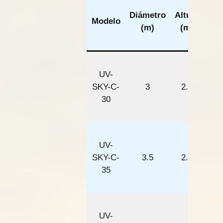
Sup
Diámetro
Altura
de
Modelo
(m)
(m)
(
cua
UV-
SKY-C-
3
2.5
30
UV-
SKY-C-
3.5
2.8
35
UV-