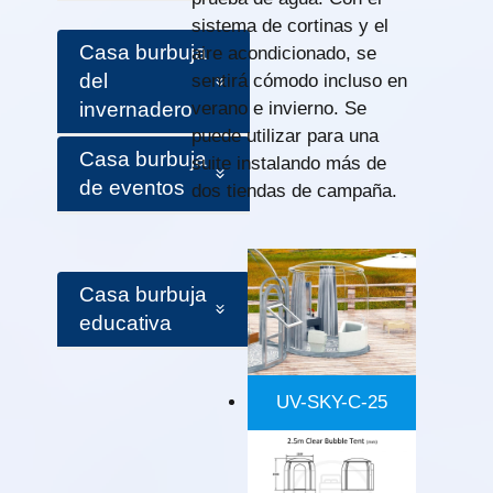
sistema de cortinas y el
Casa burbuja
aire acondicionado, se
del
sentirá cómodo incluso en
invernadero
verano e invierno. Se
puede utilizar para una
Casa burbuja
suite instalando más de
de eventos
dos tiendas de campaña.
Casa burbuja
educativa
UV-SKY-C-25