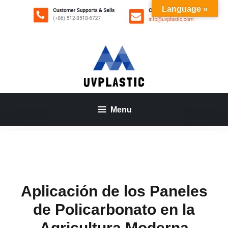
Saltar
Language »
al
contenido
Menu
Aplicación de los Paneles
de Policarbonato en la
Agricultura Moderna