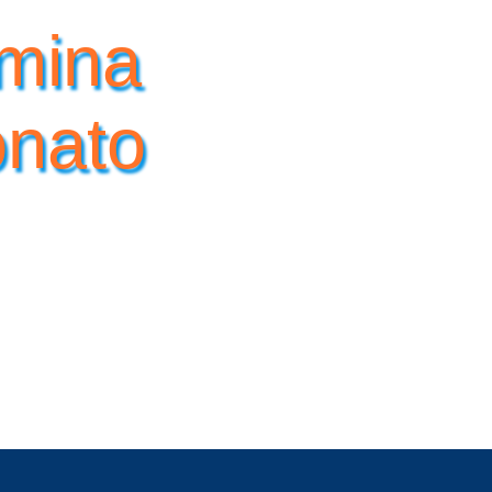
ámina
onato