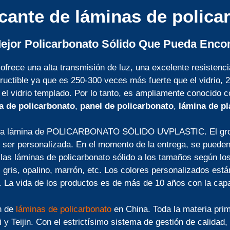
icante de láminas de polica
Mejor Policarbonato Sólido Que Pueda Encon
ofrece una alta transmisión de luz, una excelente resistenci
tructible ya que es 250-300 veces más fuerte que el vidrio,
el vidrio templado. Por lo tanto, es ampliamente conocido
a de policarbonato
,
panel de policarbonato
,
lámina de pl
e la lámina de POLICARBONATO SÓLIDO UVPLASTIC. El gro
e ser personalizada. En el momento de la entrega, se pued
as láminas de policarbonato sólido a los tamaños según los 
, gris, opalino, marrón, etc. Los colores personalizados est
 La vida de los productos es de más de 10 años con la cap
n de
láminas de policarbonato
en China. Toda la materia pri
 y Teijin. Con el estrictísimo sistema de gestión de calidad,