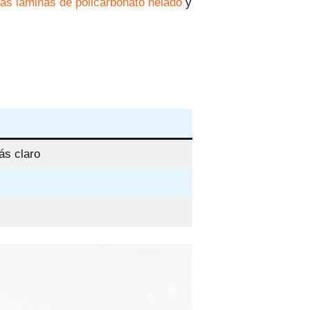
las láminas de policarbonato helado
y
ás claro