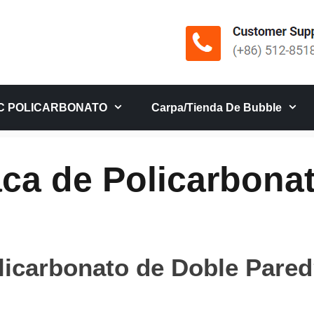
C POLICARBONATO
Carpa/tienda De Bubble
aca de Policarbona
licarbonato de Doble Pare