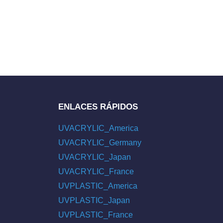
ENLACES RÁPIDOS
UVACRYLIC_America
UVACRYLIC_Germany
UVACRYLIC_Japan
UVACRYLIC_France
UVPLASTIC_America
UVPLASTIC_Japan
UVPLASTIC_France