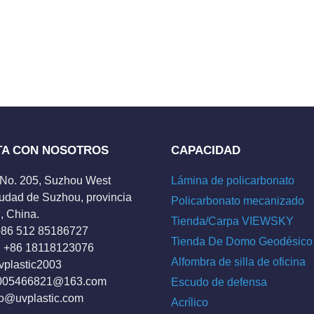
TA CON NOSOTROS
CAPACIDAD
 No. 205, Suzhou West
Lámina de policarbonato
udad de Suzhou, provincia
Policarbonato mecanizado
, China.
Tienda/Carpa VIEWSKY
 +86 512 85186727
Tienda De Domo Geodésico
 +86 18118123076
Alfombra de silla de oficina
vplastic2003
005466821@163.com
Escudo de defensa
fo@uvplastic.com
Acrílico