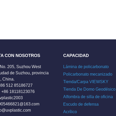
TA CON NOSOTROS
CAPACIDAD
 No. 205, Suzhou West
Lámina de policarbonato
udad de Suzhou, provincia
Policarbonato mecanizado
, China.
Tienda/Carpa VIEWSKY
 +86 512 85186727
Tienda De Domo Geodésico
 +86 18118123076
Alfombra de silla de oficina
vplastic2003
005466821@163.com
Escudo de defensa
fo@uvplastic.com
Acrílico