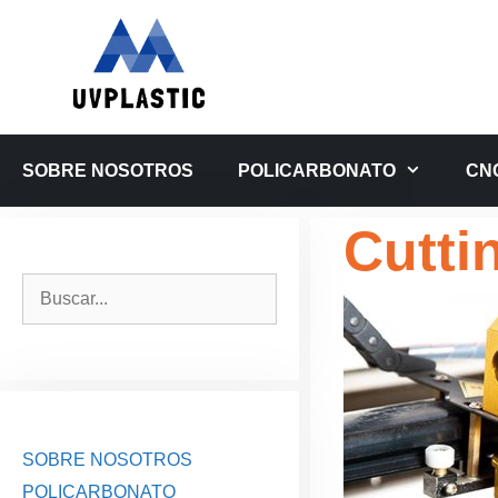
Saltar
al
contenido
SOBRE NOSOTROS
POLICARBONATO
CN
Cutti
Buscar:
SOBRE NOSOTROS
POLICARBONATO