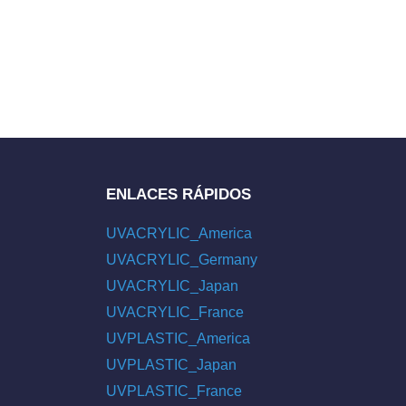
ENLACES RÁPIDOS
UVACRYLIC_America
UVACRYLIC_Germany
UVACRYLIC_Japan
UVACRYLIC_France
UVPLASTIC_America
UVPLASTIC_Japan
UVPLASTIC_France