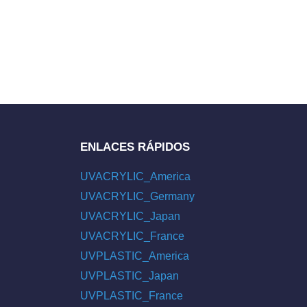
ENLACES RÁPIDOS
UVACRYLIC_America
UVACRYLIC_Germany
UVACRYLIC_Japan
UVACRYLIC_France
UVPLASTIC_America
UVPLASTIC_Japan
UVPLASTIC_France