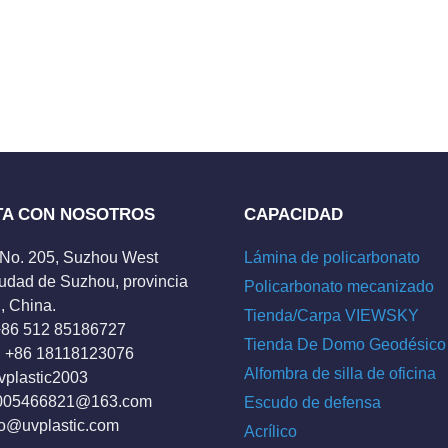
TA CON NOSOTROS
CAPACIDAD
 No. 205, Suzhou West
Lámina de policarbonato
udad de Suzhou, provincia
Policarbonato mecanizado
, China.
Tienda/Carpa VIEWSKY
 +86 512 85186727
Tienda De Domo Geodésico
 +86 18118123076
Alfombra de silla de oficina
vplastic2003
005466821@163.com
Escudo de defensa
fo@uvplastic.com
Acrílico