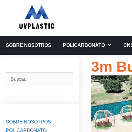
Saltar
al
contenido
SOBRE NOSOTROS
POLICARBONATO
CN
3m Bu
Buscar:
SOBRE NOSOTROS
POLICARBONATO