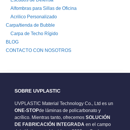
Alfombras para Sillas de Oficina
Acrilico Personalizado
Carpa/tienda de Bubble
Carpa de Techo Rígido
BLOG
CONTACTO CON NOSOTROS
SOBRE UVPLASTIC
UVPLASTIC Material Technology Co., Ltd es un
ONE-STOP
de láminas de policarbonato y
acrílico. Mientras tanto, ofrecemos
SOLUCIÓN
DE FABRICACIÓN INTEGRADA
en el campo