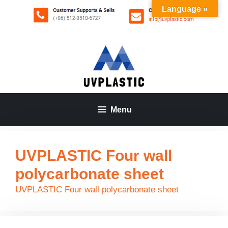
Saltar
Language »
al
contenido
Menu
UVPLASTIC Four wall
polycarbonate sheet
UVPLASTIC Four wall polycarbonate sheet