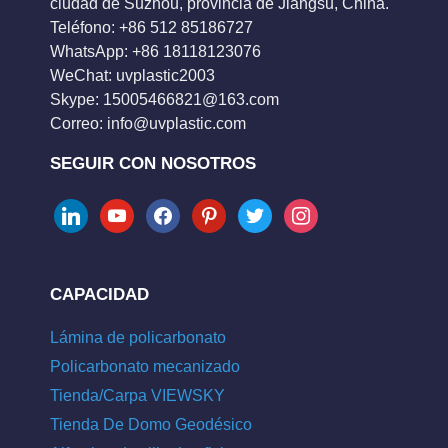
ciudad de Suzhou, provincia de Jiangsu, China.
Teléfono: +86 512 85186727
WhatsApp: +86 18118123076
WeChat: uvplastic2003
Skype:
15005466821@163.com
Correo:
info@uvplastic.com
SEGUIR CON NOSOTROS
linkedin
youtube
facebook
pinterest
twitter
instagram
CAPACIDAD
Lámina de policarbonato
Policarbonato mecanizado
Tienda/Carpa VIEWSKY
Tienda De Domo Geodésico