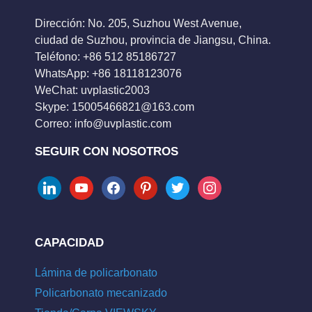
Dirección: No. 205, Suzhou West Avenue,
ciudad de Suzhou, provincia de Jiangsu, China.
Teléfono: +86 512 85186727
WhatsApp: +86 18118123076
WeChat: uvplastic2003
Skype:
15005466821@163.com
Correo:
info@uvplastic.com
SEGUIR CON NOSOTROS
linkedin
youtube
facebook
pinterest
twitter
instagram
CAPACIDAD
Lámina de policarbonato
Policarbonato mecanizado