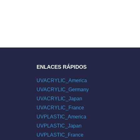
ENLACES RÁPIDOS
UVACRYLIC_America
UVACRYLIC_Germany
UVACRYLIC_Japan
UVACRYLIC_France
UVPLASTIC_America
UVPLASTIC_Japan
UVPLASTIC_France