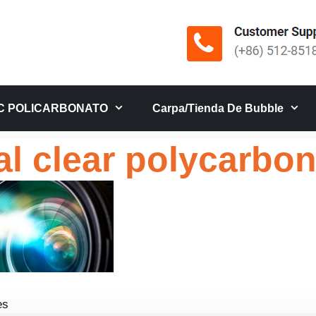
C POLICARBONATO
Carpa/tienda De Bubble
al clear polycarbo
es