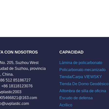
TA CON NOSOTROS
CAPACIDAD
 No. 205, Suzhou West
Lámina de policarbonato
udad de Suzhou, provincia
Policarbonato mecanizado
, China.
Tienda/Carpa VIEWSKY
 +86 512 85186727
Tienda De Domo Geodésico
 +86 18118123076
Alfombra de silla de oficina
vplastic2003
005466821@163.com
Escudo de defensa
fo@uvplastic.com
Acrílico