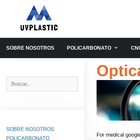
Saltar
al
contenido
SOBRE NOSOTROS
POLICARBONATO
CN
Optic
Buscar:
SOBRE NOSOTROS
For medical googl
POLICARBONATO