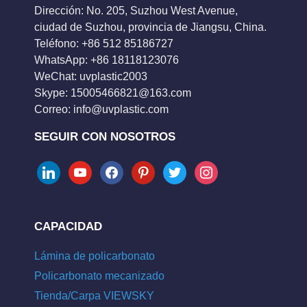
Dirección: No. 205, Suzhou West Avenue,
ciudad de Suzhou, provincia de Jiangsu, China.
Teléfono: +86 512 85186727
WhatsApp: +86 18118123076
WeChat: uvplastic2003
Skype:
15005466821@163.com
Correo:
info@uvplastic.com
SEGUIR CON NOSOTROS
linkedin
youtube
facebook
pinterest
twitter
instagram
CAPACIDAD
Lámina de policarbonato
Policarbonato mecanizado
Tienda/Carpa VIEWSKY