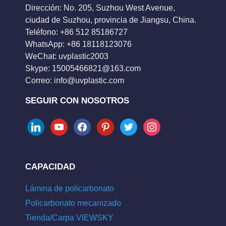
Dirección: No. 205, Suzhou West Avenue,
ciudad de Suzhou, provincia de Jiangsu, China.
Teléfono: +86 512 85186727
WhatsApp: +86 18118123076
WeChat: uvplastic2003
Skype:
15005466821@163.com
Correo:
info@uvplastic.com
SEGUIR CON NOSOTROS
linkedin
youtube
facebook
pinterest
twitter
instagram
CAPACIDAD
Lámina de policarbonato
Policarbonato mecanizado
Tienda/Carpa VIEWSKY