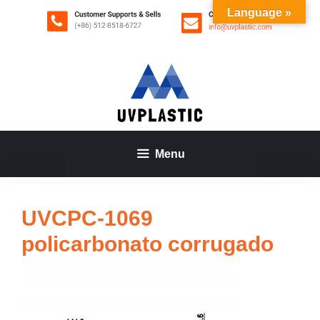
Saltar
Language »
al
contenido
Menu
UVCPC-1069
policarbonato corrugado