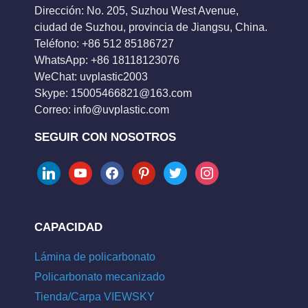
Dirección: No. 205, Suzhou West Avenue,
ciudad de Suzhou, provincia de Jiangsu, China.
Teléfono: +86 512 85186727
WhatsApp: +86 18118123076
WeChat: uvplastic2003
Skype:
15005466821@163.com
Correo:
info@uvplastic.com
SEGUIR CON NOSOTROS
linkedin
youtube
facebook
pinterest
twitter
instagram
CAPACIDAD
Lámina de policarbonato
Policarbonato mecanizado
Tienda/Carpa VIEWSKY