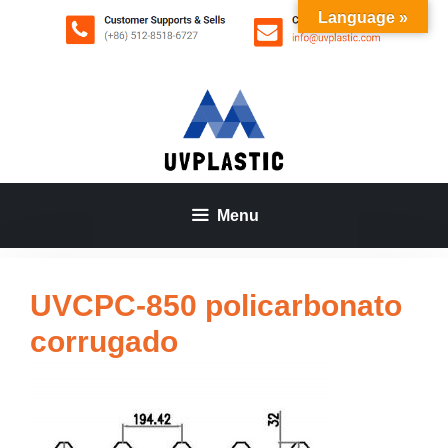
Saltar
Language »
al
contenido
Menu
UVCPC-850 policarbonato
corrugado