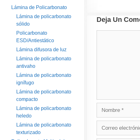
Lámina de Policarbonato
Lámina de policarbonato
Deja Un Come
sólido
Policarbonato
Comentario
ESD/Antiestático
Lámina difusora de luz
Lámina de policarbonato
antivaho
Lámina de policarbonato
ignífugo
Lámina de policarbonato
compacto
Nombre
Lámina de policarbonato
heledo
Correo
Lámina de policarbonato
electrónico
texturizado