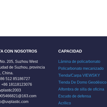
TA CON NOSOTROS
CAPACIDAD
 No. 205, Suzhou West
Lámina de policarbonato
udad de Suzhou, provincia
Policarbonato mecanizado
, China.
Tienda/Carpa VIEWSKY
 +86 512 85186727
Tienda De Domo Geodésico
 +86 18118123076
Alfombra de silla de oficina
vplastic2003
005466821@163.com
Escudo de defensa
fo@uvplastic.com
Acrílico