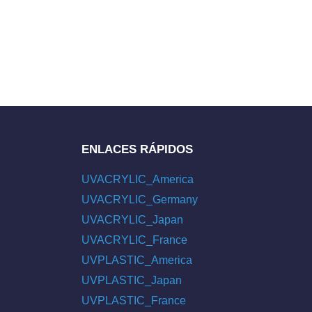
ENLACES RÁPIDOS
UVACRYLIC_America
UVACRYLIC_Germany
UVACRYLIC_Japan
UVACRYLIC_France
UVPLASTIC_America
UVPLASTIC_Japan
UVPLASTIC_France