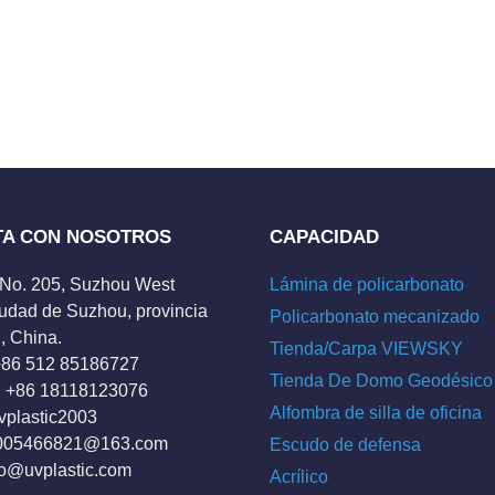
TA CON NOSOTROS
CAPACIDAD
 No. 205, Suzhou West
Lámina de policarbonato
udad de Suzhou, provincia
Policarbonato mecanizado
, China.
Tienda/Carpa VIEWSKY
 +86 512 85186727
Tienda De Domo Geodésico
 +86 18118123076
Alfombra de silla de oficina
vplastic2003
005466821@163.com
Escudo de defensa
fo@uvplastic.com
Acrílico