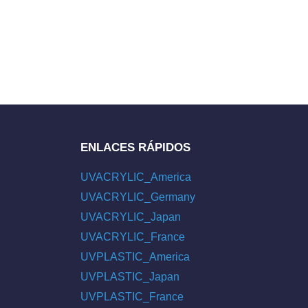
ENLACES RÁPIDOS
UVACRYLIC_America
UVACRYLIC_Germany
UVACRYLIC_Japan
UVACRYLIC_France
UVPLASTIC_America
UVPLASTIC_Japan
UVPLASTIC_France