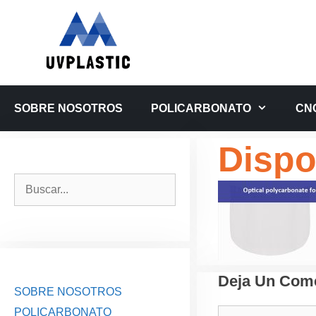
Saltar
al
contenido
SOBRE NOSOTROS
POLICARBONATO
CN
Dispo
Buscar:
Deja Un Come
SOBRE NOSOTROS
POLICARBONATO
Comentario