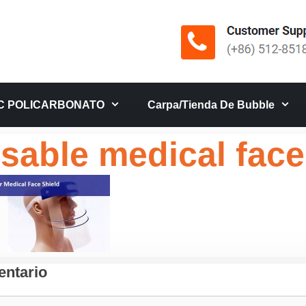
C POLICARBONATO
Carpa/tienda De Bubble
sable medical face
ntario