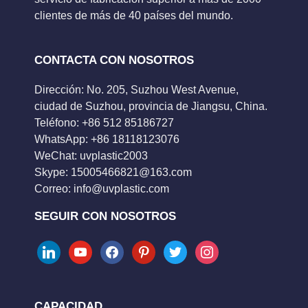
clientes de más de 40 países del mundo.
CONTACTA CON NOSOTROS
Dirección: No. 205, Suzhou West Avenue,
ciudad de Suzhou, provincia de Jiangsu, China.
Teléfono: +86 512 85186727
WhatsApp: +86 18118123076
WeChat: uvplastic2003
Skype:
15005466821@163.com
Correo:
info@uvplastic.com
SEGUIR CON NOSOTROS
linkedin
youtube
facebook
pinterest
twitter
instagram
CAPACIDAD