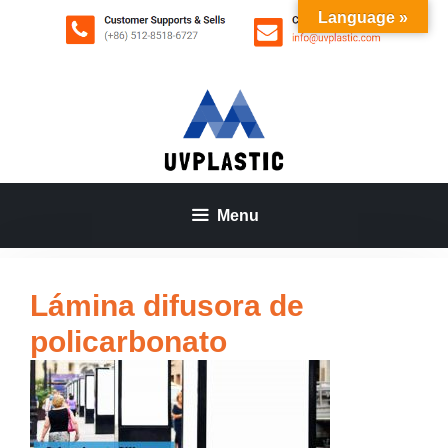
Saltar
Language »
al
contenido
Menu
Lámina difusora de
policarbonato