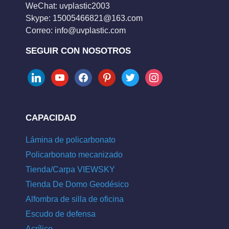
WeChat: uvplastic2003
Skype:
15005466821@163.com
Correo:
info@uvplastic.com
SEGUIR CON NOSOTROS
linkedin
youtube
facebook
pinterest
twitter
instagram
CAPACIDAD
Lámina de policarbonato
Policarbonato mecanizado
Tienda/Carpa VIEWSKY
Tienda De Domo Geodésico
Alfombra de silla de oficina
Escudo de defensa
Acrílico