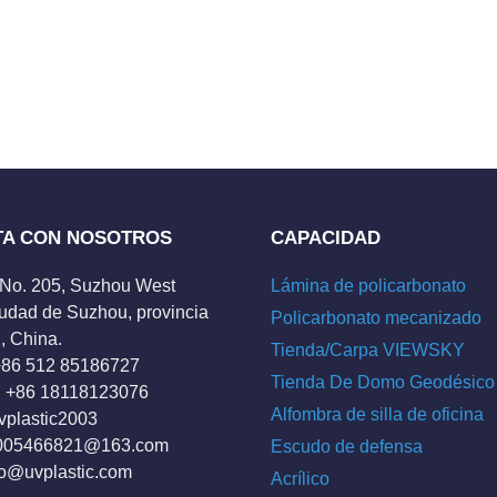
TA CON NOSOTROS
CAPACIDAD
 No. 205, Suzhou West
Lámina de policarbonato
udad de Suzhou, provincia
Policarbonato mecanizado
, China.
Tienda/Carpa VIEWSKY
 +86 512 85186727
Tienda De Domo Geodésico
 +86 18118123076
Alfombra de silla de oficina
vplastic2003
005466821@163.com
Escudo de defensa
fo@uvplastic.com
Acrílico