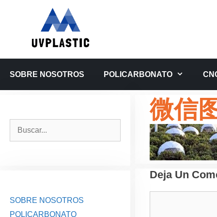
Saltar
al
contenido
SOBRE NOSOTROS
POLICARBONATO
CN
微信图片
Buscar:
Deja Un Come
Comentario
SOBRE NOSOTROS
POLICARBONATO