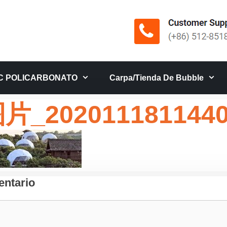
C POLICARBONATO
Carpa/tienda De Bubble
_202011181144
ntario