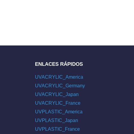
ENLACES RÁPIDOS
UVACRYLIC_America
UVACRYLIC_Germany
UVACRYLIC_Japan
UVACRYLIC_France
UVPLASTIC_America
UVPLASTIC_Japan
UVPLASTIC_France