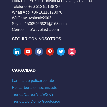
ciudad de Suzhou, provincia de Jiangsu, China.
Teléfono: +86 512 85186727
WhatsApp: +86 18118123076
WeChat: uvplastic2003
Skype:
15005466821@163.com
Correo:
info@uvplastic.com
SEGUIR CON NOSOTROS
linkedin
youtube
facebook
pinterest
twitter
instagram
CAPACIDAD
Lámina de policarbonato
Policarbonato mecanizado
Tienda/Carpa VIEWSKY
Tienda De Domo Geodésico