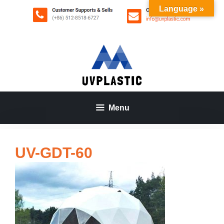
Saltar
Language »
al
contenido
Menu
UV-GDT-60