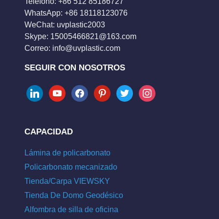
Teléfono: +86 512 85186727
WhatsApp: +86 18118123076
WeChat: uvplastic2003
Skype:
15005466821@163.com
Correo:
info@uvplastic.com
SEGUIR CON NOSOTROS
linkedin
youtube
facebook
pinterest
twitter
instagram
CAPACIDAD
Lámina de policarbonato
Policarbonato mecanizado
Tienda/Carpa VIEWSKY
Tienda De Domo Geodésico
Alfombra de silla de oficina