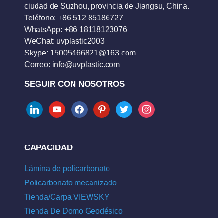
ciudad de Suzhou, provincia de Jiangsu, China.
Teléfono: +86 512 85186727
WhatsApp: +86 18118123076
WeChat: uvplastic2003
Skype:
15005466821@163.com
Correo:
info@uvplastic.com
SEGUIR CON NOSOTROS
linkedin
youtube
facebook
pinterest
twitter
instagram
CAPACIDAD
Lámina de policarbonato
Policarbonato mecanizado
Tienda/Carpa VIEWSKY
Tienda De Domo Geodésico