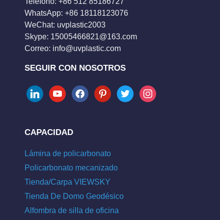
Teléfono: +86 512 85186727
WhatsApp: +86 18118123076
WeChat: uvplastic2003
Skype:
15005466821@163.com
Correo:
info@uvplastic.com
SEGUIR CON NOSOTROS
linkedin
youtube
facebook
pinterest
twitter
instagram
CAPACIDAD
Lámina de policarbonato
Policarbonato mecanizado
Tienda/Carpa VIEWSKY
Tienda De Domo Geodésico
Alfombra de silla de oficina