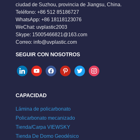
ciudad de Suzhou, provincia de Jiangsu, China.
Teléfono: +86 512 85186727
WhatsApp: +86 18118123076
WeChat: uvplastic2003
Skype:
15005466821@163.com
Correo:
info@uvplastic.com
SEGUIR CON NOSOTROS
linkedin
youtube
facebook
pinterest
twitter
instagram
CAPACIDAD
Lámina de policarbonato
Policarbonato mecanizado
Tienda/Carpa VIEWSKY
Tienda De Domo Geodésico