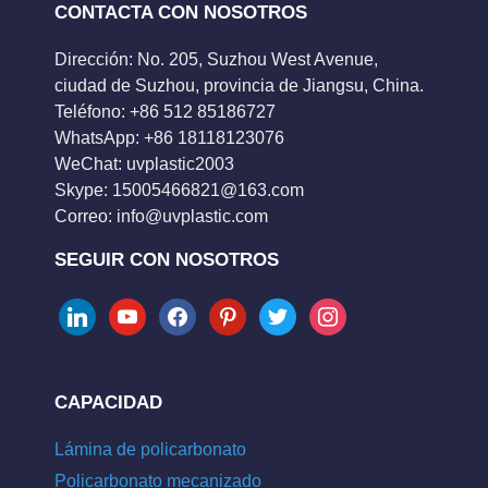
CONTACTA CON NOSOTROS
Dirección: No. 205, Suzhou West Avenue,
ciudad de Suzhou, provincia de Jiangsu, China.
Teléfono: +86 512 85186727
WhatsApp: +86 18118123076
WeChat: uvplastic2003
Skype:
15005466821@163.com
Correo:
info@uvplastic.com
SEGUIR CON NOSOTROS
linkedin
youtube
facebook
pinterest
twitter
instagram
CAPACIDAD
Lámina de policarbonato
Policarbonato mecanizado