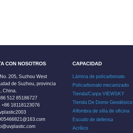
TA CON NOSOTROS
CAPACIDAD
 No. 205, Suzhou West
Lámina de policarbonato
udad de Suzhou, provincia
Policarbonato mecanizado
, China.
Tienda/Carpa VIEWSKY
 +86 512 85186727
Tienda De Domo Geodésico
 +86 18118123076
Alfombra de silla de oficina
vplastic2003
005466821@163.com
Escudo de defensa
fo@uvplastic.com
Acrílico