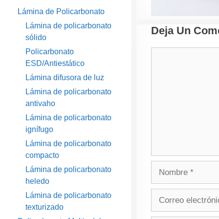
Lámina de Policarbonato
Lámina de policarbonato
Deja Un Come
sólido
Policarbonato
Comentario
ESD/Antiestático
Lámina difusora de luz
Lámina de policarbonato
antivaho
Lámina de policarbonato
ignífugo
Lámina de policarbonato
compacto
Nombre
Lámina de policarbonato
heledo
Correo
Lámina de policarbonato
electrónico
texturizado