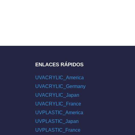
ENLACES RÁPIDOS
UVACRYLIC_America
UVACRYLIC_Germany
UVACRYLIC_Japan
UVACRYLIC_France
UVPLASTIC_America
UVPLASTIC_Japan
UVPLASTIC_France