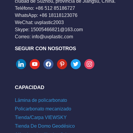
ciudad de Suzhou, provincia de Jiangsu, China.
Teléfono: +86 512 85186727
WhatsApp: +86 18118123076
WeChat: uvplastic2003
Skype:
15005466821@163.com
Correo:
info@uvplastic.com
SEGUIR CON NOSOTROS
linkedin
youtube
facebook
pinterest
twitter
instagram
CAPACIDAD
Lámina de policarbonato
Policarbonato mecanizado
Tienda/Carpa VIEWSKY
Tienda De Domo Geodésico