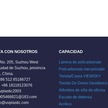
TA CON NOSOTROS
CAPACIDAD
 No. 205, Suzhou West
Lámina de policarbonato
udad de Suzhou, provincia
Policarbonato mecanizado
, China.
Tienda/Carpa VIEWSKY
 +86 512 85186727
Tienda De Domo Geodésico
 +86 18118123076
Alfombra de silla de oficina
vplastic2003
005466821@163.com
Escudo de defensa
fo@uvplastic.com
Acrílico