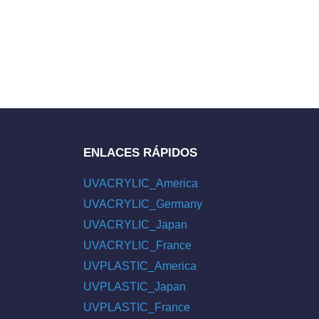
ENLACES RÁPIDOS
UVACRYLIC_America
UVACRYLIC_Germany
UVACRYLIC_Japan
UVACRYLIC_France
UVPLASTIC_America
UVPLASTIC_Japan
UVPLASTIC_France