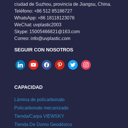
ciudad de Suzhou, provincia de Jiangsu, China.
Teléfono: +86 512 85186727
WhatsApp: +86 18118123076
WeChat: uvplastic2003
Skype:
15005466821@163.com
Correo:
info@uvplastic.com
SEGUIR CON NOSOTROS
linkedin
youtube
facebook
pinterest
twitter
instagram
CAPACIDAD
Lámina de policarbonato
Policarbonato mecanizado
Tienda/Carpa VIEWSKY
Tienda De Domo Geodésico