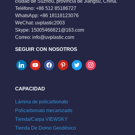
ciudad de Suzhou, provincia de Jiangsu, China.
Teléfono: +86 512 85186727
WhatsApp: +86 18118123076
WeChat: uvplastic2003
Skype:
15005466821@163.com
Correo:
info@uvplastic.com
SEGUIR CON NOSOTROS
linkedin
youtube
facebook
pinterest
twitter
instagram
CAPACIDAD
Lámina de policarbonato
Policarbonato mecanizado
Tienda/Carpa VIEWSKY
Tienda De Domo Geodésico