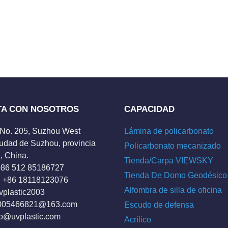
TA CON NOSOTROS
CAPACIDAD
 No. 205, Suzhou West
Lámina de policarbonato
udad de Suzhou, provincia
Policarbonato mecanizado
, China.
Tienda/Carpa VIEWSKY
 +86 512 85186727
Tienda De Domo Geodésico
 +86 18118123076
Alfombra de silla de oficina
vplastic2003
005466821@163.com
Escudo de defensa
fo@uvplastic.com
Acrílico