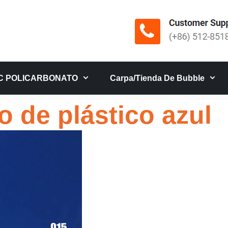
C POLICARBONATO
Carpa/tienda De Bubble
o de plástico azul