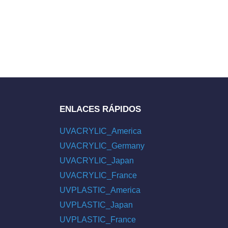
ENLACES RÁPIDOS
UVACRYLIC_America
UVACRYLIC_Germany
UVACRYLIC_Japan
UVACRYLIC_France
UVPLASTIC_America
UVPLASTIC_Japan
UVPLASTIC_France