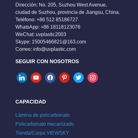
Dirección: No. 205, Suzhou West Avenue,
ciudad de Suzhou, provincia de Jiangsu, China.
Teléfono: +86 512 85186727
WhatsApp: +86 18118123076
WeChat: uvplastic2003
Skype:
15005466821@163.com
Correo:
info@uvplastic.com
SEGUIR CON NOSOTROS
linkedin
youtube
facebook
pinterest
twitter
instagram
CAPACIDAD
Lámina de policarbonato
Policarbonato mecanizado
Tienda/Carpa VIEWSKY