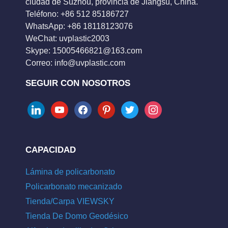
ciudad de Suzhou, provincia de Jiangsu, China.
Teléfono: +86 512 85186727
WhatsApp: +86 18118123076
WeChat: uvplastic2003
Skype:
15005466821@163.com
Correo:
info@uvplastic.com
SEGUIR CON NOSOTROS
linkedin
youtube
facebook
pinterest
twitter
instagram
CAPACIDAD
Lámina de policarbonato
Policarbonato mecanizado
Tienda/Carpa VIEWSKY
Tienda De Domo Geodésico