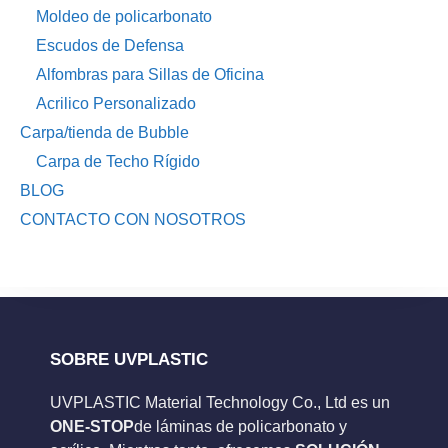
Moldeo de policarbonato
Escudos de Defensa
Alfombras para Sillas de Oficina
Acrilico Personalizado
Carpa/tienda de Bubble
Carpa de Techo Rígido
BLOG
CONTACTO CON NOSOTROS
SOBRE UVPLASTIC
UVPLASTIC Material Technology Co., Ltd es un
ONE-STOP
de láminas de policarbonato y