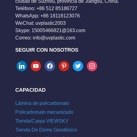
ciudad de Suzhou, provincia de Jiangsu, China.
Teléfono: +86 512 85186727
WhatsApp: +86 18118123076
WeChat: uvplastic2003
Skype:
15005466821@163.com
Correo:
info@uvplastic.com
SEGUIR CON NOSOTROS
linkedin
youtube
facebook
pinterest
twitter
instagram
CAPACIDAD
Lámina de policarbonato
Policarbonato mecanizado
Tienda/Carpa VIEWSKY
Tienda De Domo Geodésico