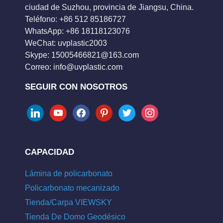
ciudad de Suzhou, provincia de Jiangsu, China.
Teléfono: +86 512 85186727
WhatsApp: +86 18118123076
WeChat: uvplastic2003
Skype:
15005466821@163.com
Correo:
info@uvplastic.com
SEGUIR CON NOSOTROS
linkedin
youtube
facebook
pinterest
twitter
instagram
CAPACIDAD
Lámina de policarbonato
Policarbonato mecanizado
Tienda/Carpa VIEWSKY
Tienda De Domo Geodésico