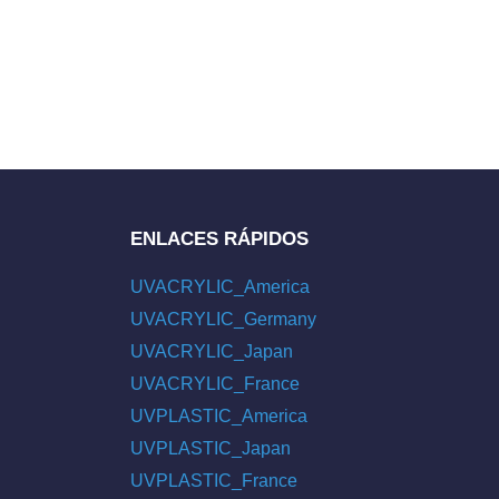
ENLACES RÁPIDOS
UVACRYLIC_America
UVACRYLIC_Germany
UVACRYLIC_Japan
UVACRYLIC_France
UVPLASTIC_America
UVPLASTIC_Japan
UVPLASTIC_France