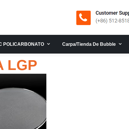
C POLICARBONATO
Carpa/tienda De Bubble
 LGP