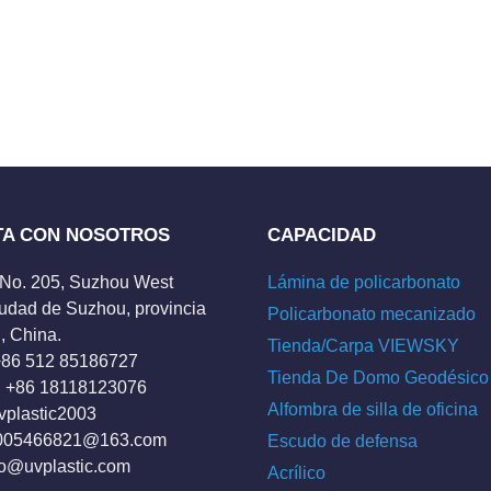
TA CON NOSOTROS
CAPACIDAD
 No. 205, Suzhou West
Lámina de policarbonato
udad de Suzhou, provincia
Policarbonato mecanizado
, China.
Tienda/Carpa VIEWSKY
 +86 512 85186727
Tienda De Domo Geodésico
 +86 18118123076
Alfombra de silla de oficina
vplastic2003
005466821@163.com
Escudo de defensa
fo@uvplastic.com
Acrílico