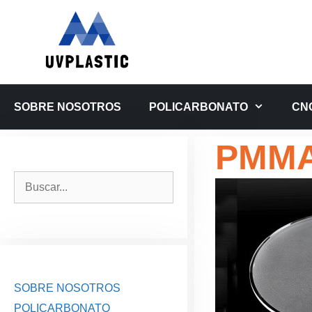
Saltar
al
contenido
SOBRE NOSOTROS
POLICARBONATO
CN
PMMA
Buscar:
SOBRE NOSOTROS
POLICARBONATO