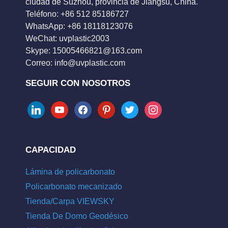
ciudad de Suzhou, provincia de Jiangsu, China.
Teléfono: +86 512 85186727
WhatsApp: +86 18118123076
WeChat: uvplastic2003
Skype:
15005466821@163.com
Correo:
info@uvplastic.com
SEGUIR CON NOSOTROS
linkedin
youtube
facebook
pinterest
twitter
instagram
CAPACIDAD
Lámina de policarbonato
Policarbonato mecanizado
Tienda/Carpa VIEWSKY
Tienda De Domo Geodésico