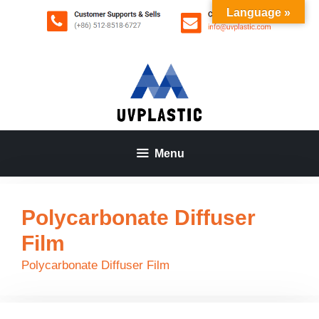
Saltar
Language »
al
contenido
Menu
Polycarbonate Diffuser
Film
Polycarbonate Diffuser Film