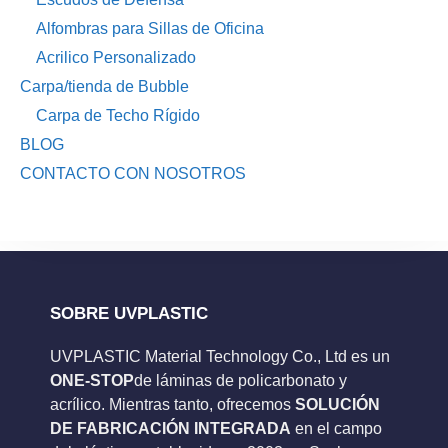
Alfombras para Sillas de Oficina
Acrilico Personalizado
Carpa/tienda de Bubble
Carpa de Techo Rígido
BLOG
CONTACTO CON NOSOTROS
SOBRE UVPLASTIC
UVPLASTIC Material Technology Co., Ltd es un
ONE-STOP
de láminas de policarbonato y
acrílico. Mientras tanto, ofrecemos
SOLUCIÓN
DE FABRICACIÓN INTEGRADA
en el campo