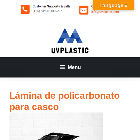
Saltar
Language »
al
contenido
Menu
Lámina de policarbonato
para casco