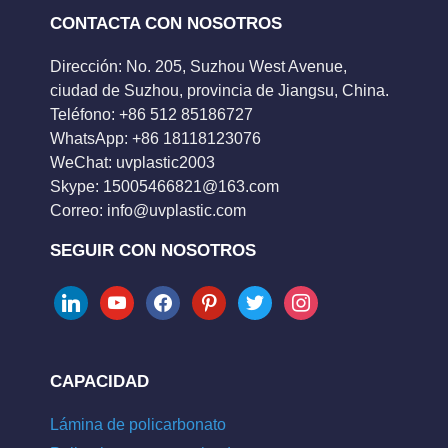
CONTACTA CON NOSOTROS
Dirección: No. 205, Suzhou West Avenue,
ciudad de Suzhou, provincia de Jiangsu, China.
Teléfono: +86 512 85186727
WhatsApp: +86 18118123076
WeChat: uvplastic2003
Skype:
15005466821@163.com
Correo:
info@uvplastic.com
SEGUIR CON NOSOTROS
linkedin
youtube
facebook
pinterest
twitter
instagram
CAPACIDAD
Lámina de policarbonato