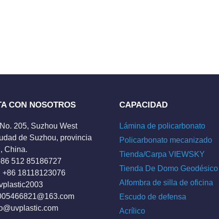
TA CON NOSOTROS
CAPACIDAD
 No. 205, Suzhou West
Lámina de policarbonato
udad de Suzhou, provincia
Policarbonato mecanizado
, China.
Tienda/Carpa VIEWSKY
 +86 512 85186727
Tienda De Domo Geodésico
 +86 18118123076
Alfombra de silla de oficina
vplastic2003
005466821@163.com
Escudo de defensa
fo@uvplastic.com
Acrílico