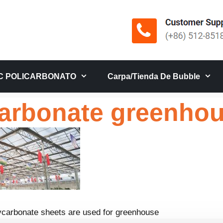
C POLICARBONATO
Carpa/tienda De Bubble
arbonate greenho
ycarbonate sheets are used for greenhouse