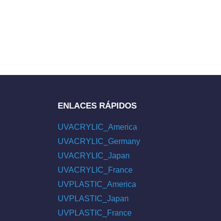
ENLACES RÁPIDOS
UVACRYLIC_America
UVACRYLIC_Germany
UVACRYLIC_Japan
UVACRYLIC_France
UVPLASTIC_America
UVPLASTIC_Japan
UVPLASTIC_France