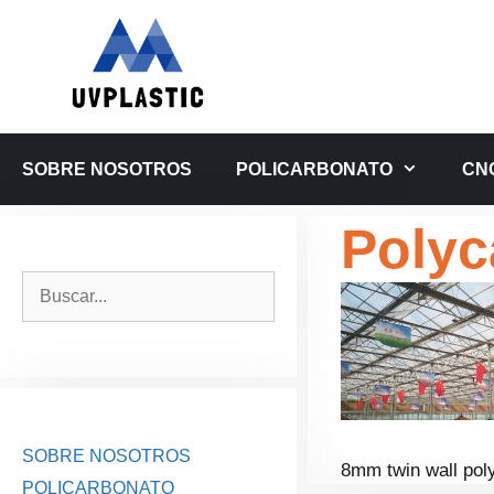
Saltar
al
contenido
SOBRE NOSOTROS
POLICARBONATO
CN
Polyc
Buscar:
SOBRE NOSOTROS
8mm twin wall pol
POLICARBONATO