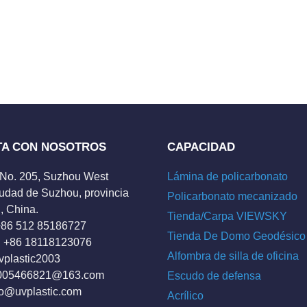
TA CON NOSOTROS
CAPACIDAD
 No. 205, Suzhou West
Lámina de policarbonato
udad de Suzhou, provincia
Policarbonato mecanizado
, China.
Tienda/Carpa VIEWSKY
 +86 512 85186727
Tienda De Domo Geodésico
 +86 18118123076
Alfombra de silla de oficina
vplastic2003
005466821@163.com
Escudo de defensa
fo@uvplastic.com
Acrílico