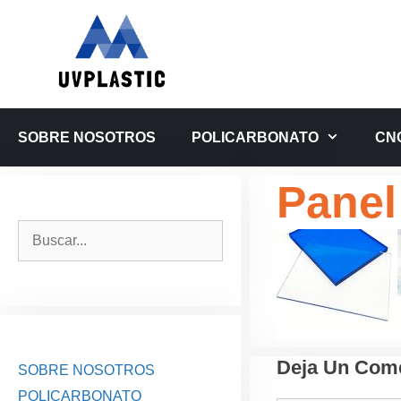
Saltar
al
contenido
SOBRE NOSOTROS
POLICARBONATO
CN
Panel
Buscar:
Deja Un Come
SOBRE NOSOTROS
POLICARBONATO