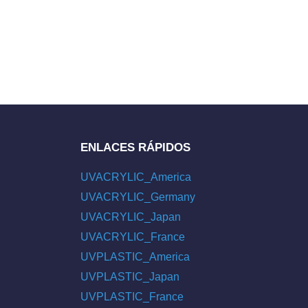
ENLACES RÁPIDOS
UVACRYLIC_America
UVACRYLIC_Germany
UVACRYLIC_Japan
UVACRYLIC_France
UVPLASTIC_America
UVPLASTIC_Japan
UVPLASTIC_France