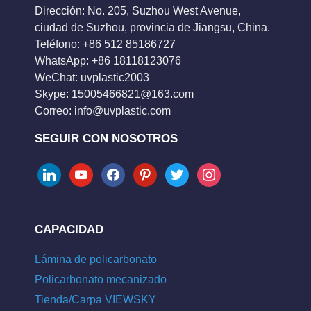
Dirección: No. 205, Suzhou West Avenue,
ciudad de Suzhou, provincia de Jiangsu, China.
Teléfono: +86 512 85186727
WhatsApp: +86 18118123076
WeChat: uvplastic2003
Skype:
15005466821@163.com
Correo:
info@uvplastic.com
SEGUIR CON NOSOTROS
linkedin
youtube
facebook
pinterest
twitter
instagram
CAPACIDAD
Lámina de policarbonato
Policarbonato mecanizado
Tienda/Carpa VIEWSKY