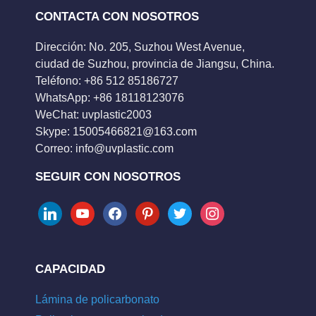
CONTACTA CON NOSOTROS
Dirección: No. 205, Suzhou West Avenue,
ciudad de Suzhou, provincia de Jiangsu, China.
Teléfono: +86 512 85186727
WhatsApp: +86 18118123076
WeChat: uvplastic2003
Skype:
15005466821@163.com
Correo:
info@uvplastic.com
SEGUIR CON NOSOTROS
linkedin
youtube
facebook
pinterest
twitter
instagram
CAPACIDAD
Lámina de policarbonato